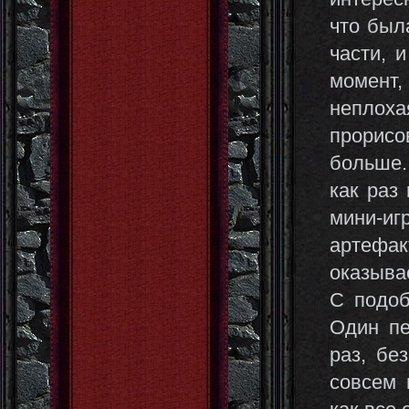
что был
части, 
момент,
неплоха
прорисо
больше.
как раз
мини-иг
артефак
оказыва
С подоб
Один пе
раз, бе
совсем 