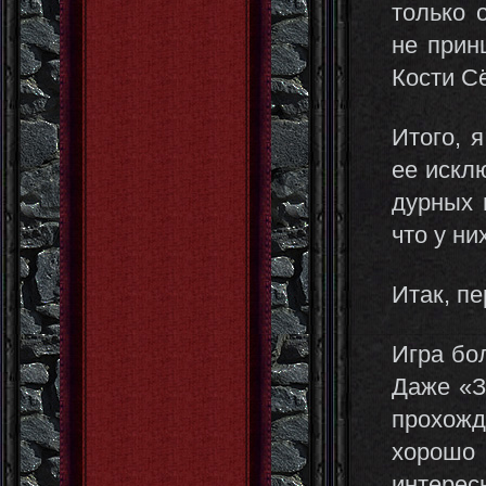
только 
не прин
Кости С
Итого, 
ее искл
дурных 
что у ни
Итак, п
Игра бол
Даже «З
прохож
хорошо
интерес