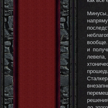
как все 
Минусы,
напряму
послед
неблаго
вообще.
и получ
левела,
хтонич
прошед
Сталкер
внезап
перемеш
решения
до этог