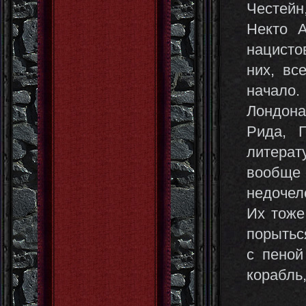
Честейн
Некто А
нацисто
них, вс
начало
Лондона
Рида, 
литерат
вообще 
недочел
Их тоже
порытьс
с пеной
корабль,