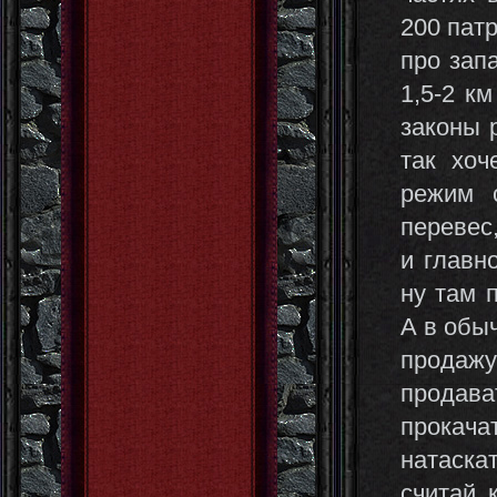
200 патр
про зап
1,5-2 к
законы 
так хоч
режим 
перевес
и главн
ну там 
А в обыч
продажу
продав
прокач
натаска
считай 