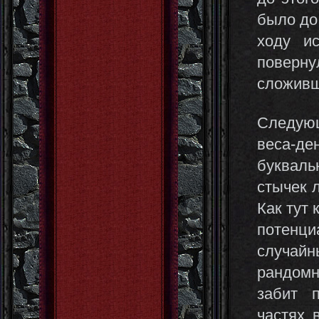
было до 
ходу и
поверн
сложивш
Следую
веса-де
букваль
стычек л
Как тут 
потенци
случайн
рандомн
забит 
частях 