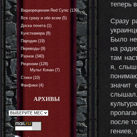
теперь 
Видеорецензии Red Cynic
(139)
Все сразу и обо всем
(5)
Сразу р
Доска почета
(1)
украинц
Кунсткамера
(8)
Было не
Пародии
(19)
на ради
Переводы
(9)
там нас
Разное
(340)
Рецензии
(128)
я, слыш
Мульт Конан
(7)
понимаю.
Стихи
(10)
значит 
Фанфики
(4)
слышал. 
АРХИВЫ
культу
пропага
после т
гениев,