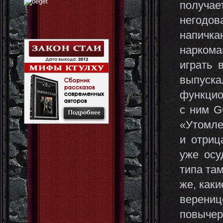
получае
негодо
напичка
наркома
играть 
выпуска
функцио
с ним G
«Утомле
и отриц
уже осу
типа там
же, как
верени
повыче