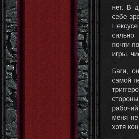
нет. В 
себе зр
Нексусе
сильно
почти п
игры, чи
Баги, о
самой п
триггер
стороны
рабочий
меня не
хотя кон