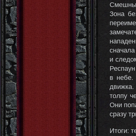
Смешные
Зона бе
переим
замечат
нападе
сначала
и следо
Респаун
в небе.
движка.
толпу ч
Они поп
сразу тр
Итоги: т