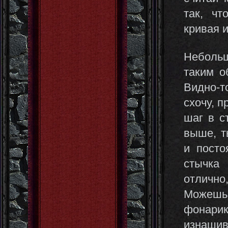
так, чт
кривая 
Небольш
таким о
Видно-т
схочу, п
шаг в с
выше, т
и посто
стычка
отлично
Можешь,
фонарик
изнашив