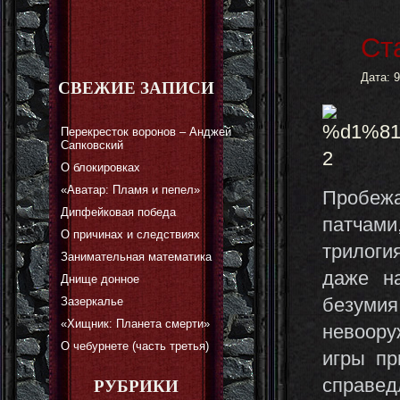
Ст
Дата: 
СВЕЖИЕ ЗАПИСИ
Перекресток воронов – Анджей
Сапковский
О блокировках
«Аватар: Пламя и пепел»
Пробежа
Дипфейковая победа
патчами
О причинах и следствиях
трилоги
Занимательная математика
даже н
Днище донное
безуми
Зазеркалье
«Хищник: Планета смерти»
невоору
О чебурнете (часть третья)
игры пр
справед
РУБРИКИ