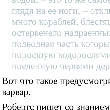
глядя на ее ноги, – отк
много кораблей, блестя
остервенело надраенны
подводная часть которы
поросшую водорослями
поеденную червями дер
Вот что такое предусмотр
варвар.
Робертс пишет со знанием