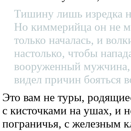
Т
ишину ли
шь изредка 
Но киммерийца он не мо
только началась, и волк
настолько, чтобы напад
вооруженный мужчина, 
видел причин бояться в
Это вам не туры, родящие
с кисточками на ушах, и 
пограничья, с железным к