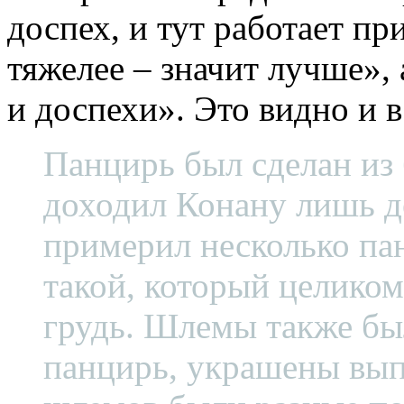
доспех, и тут работает пр
тяжелее – значит лучше»,
и доспехи». Это видно и 
Панцирь был сделан из
доходил Конану лишь д
примерил несколько па
такой, который целико
грудь. Шлемы также был
панцирь, украшены вы