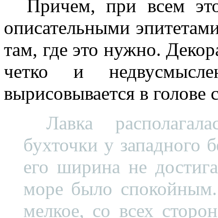
Причем, при всем это
описательными эпитетами.
там, где это нужно. Деко
четко и недвусмысле
вырисовывается в голове 
Лавка располагал
бухточки у западного б
его ширина не достига
море было спокойным.
мелкое, со всех сторо