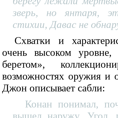
берегу лежали мертвы
зверь, но янтаря, э
стихии, Давас не обна
Схватки и характер
очень высоком уровне,
беретом», коллекци
возможностях оружия и 
Джон описывает сабли:
Конан понимал, по
вышел наружу. Угол, 