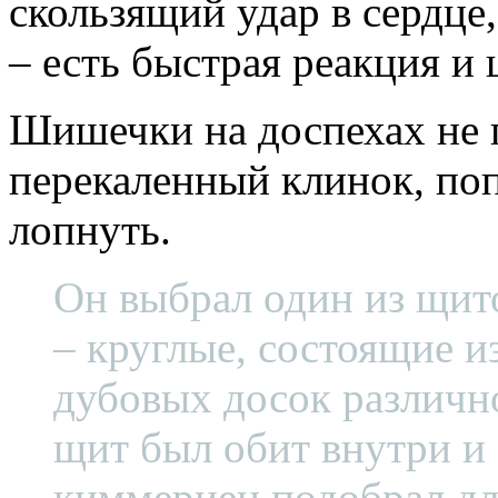
скользящий удар в сердце
– есть быстрая реакция и 
Шишечки на доспехах не 
перекаленный клинок, поп
лопнуть.
Он выбрал один из щит
– круглые, состоящие и
дубовых досок различн
щит был обит внутри и
киммериец подобрал для