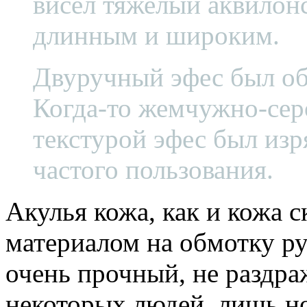
висел тяжелый аквилонс
длинным и широким.
Двуручный эфес был об
Когда-то жемчужно-серо
текстурой эфес был изр
частого пользования.
Акулья кожа, как и кожа 
материалом на обмотку ру
очень прочный, не раздра
некоторых людей, лишь н