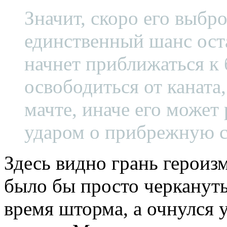
Значит, скоро его выбро
единственный шанс оста
начнет приближаться к 
освободиться от каната
мачте, иначе его може
ударом о прибрежную с
Здесь видно грань героиз
было бы просто черкануть
время шторма, а очнулся у