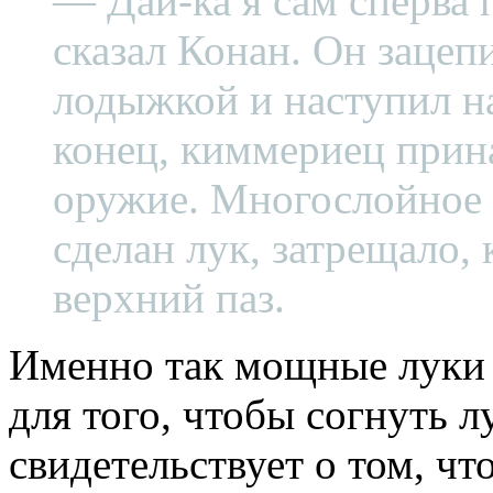
— Дай-ка я сам сперва
сказал Конан. Он зацеп
лодыжкой и наступил на
конец, киммериец прина
оружие. Многослойное д
сделан лук, затрещало, 
верхний паз.
Именно так мощные луки и
для того, чтобы согнуть л
свидетельствует о том, чт