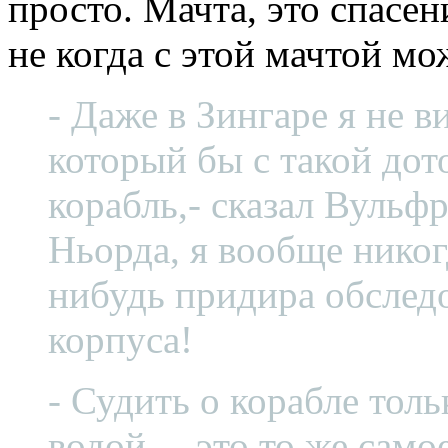
просто. Мачта, это спасе
не когда с этой мачтой мо
- Даже в Зингаре я не в
который бы с такой до
корабль,- сказал Вульф
Ньорда, я вообще никог
нибудь придира обслед
корпуса!
- Судить о корабле толь
водой, – это то же само