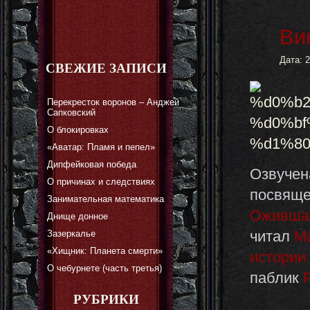
Ви
Дата: 
СВЕЖИЕ ЗАПИСИ
Перекресток воронов – Анджей
Сапковский
О блокировках
«Аватар: Пламя и пепел»
Дипфейковая победа
Озвучен
О причинах и следствиях
посвяще
Занимательная математика
Ожившая
Днище донное
читал
М
Зазеркалье
«Хищник: Планета смерти»
истории
О чебурнете (часть третья)
паблик
РУБРИКИ