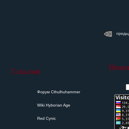
преды
Поис
Ссылки
Форум Сthulhuhammer
Wiki Hyborian Age
Red Cynic